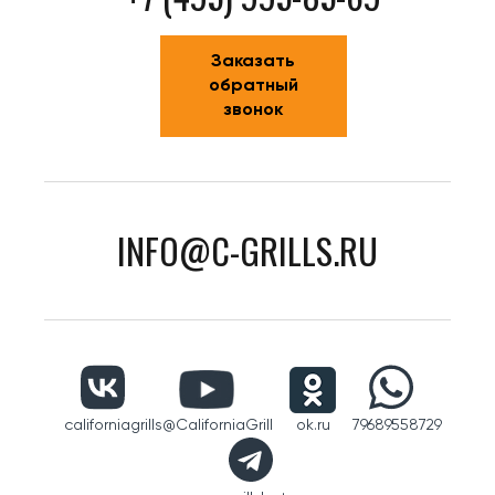
Заказать
обратный
звонок
INFO@C-GRILLS.RU
californiagrills
@CaliforniaGrill
ok.ru
79689558729