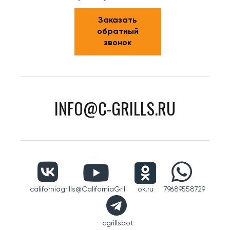
Заказать
обратный
звонок
INFO@C-GRILLS.RU
californiagrills
@CaliforniaGrill
ok.ru
79689558729
cgrillsbot