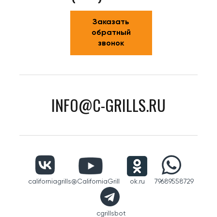
Заказать
обратный
звонок
INFO@C-GRILLS.RU
californiagrills
@CaliforniaGrill
ok.ru
79689558729
cgrillsbot