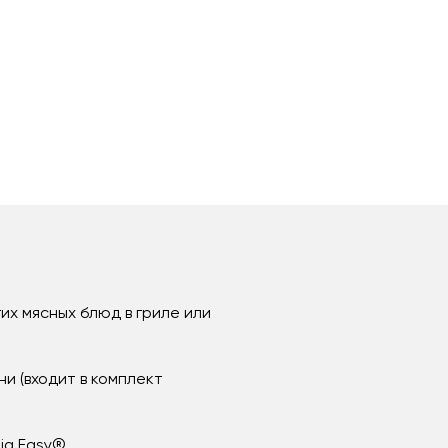
их мясных блюд в гриле или
и (входит в комплект
ig Easy®.