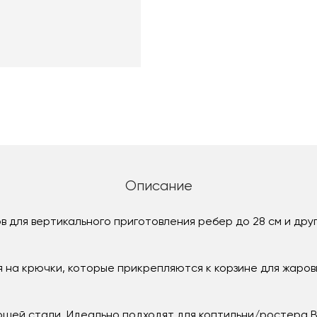
Описание
 для вертикального приготовления ребер до 28 см и друг
на крючки, которые прикрепляются к корзине для жаровн
щей стали. Идеально подходят для коптильни/ростера B