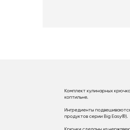
Комплект кулинарных крючков
коптильне.
Ингредиенты подвешиваются 
продуктов серии Big Easy®).
Крючки сделаны из нержавею