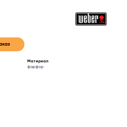
аказ
Материал
фарфор