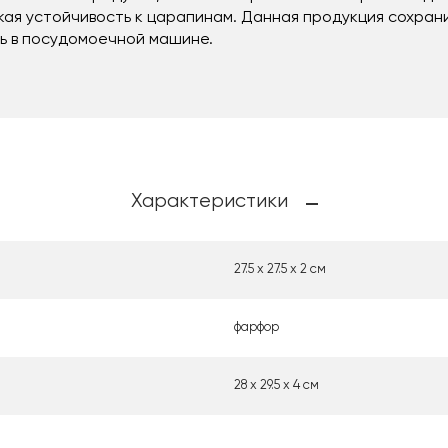
кая устойчивость к царапинам. Данная продукция сохран
ть в посудомоечной машине.
Характеристики
27.5 х 27.5 х 2 см
фарфор
28 х 29.5 х 4 см