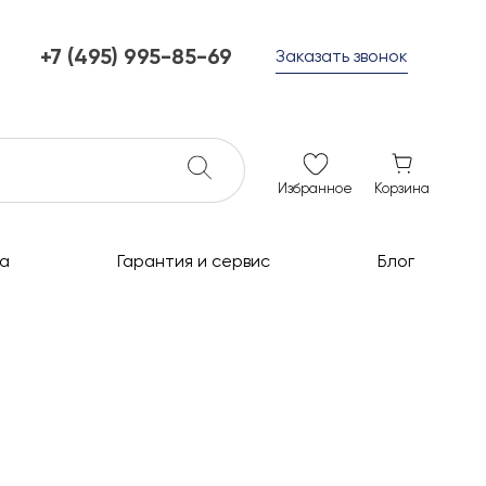
+7 (495) 995-85-69
Заказать звонок
+7 (495) 995-85-69
г. Мытищи, с 10 до 21
ежедневно с 10 до 21
info@c-grills.ru
Избранное
Корзина
а
Гарантия и сервис
Блог