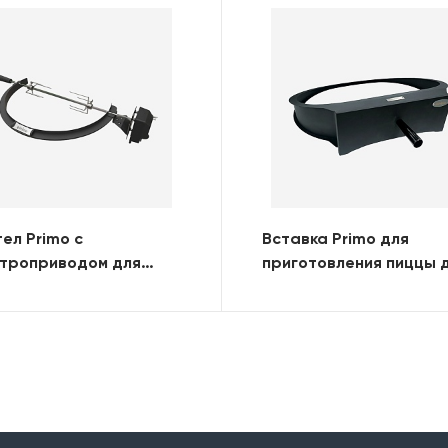
ел Primo с
Вставка Primo для
ктроприводом для
приготовления пиццы 
я OVAL 300 (FAMILY)
OVAL 300 (FAMILY)