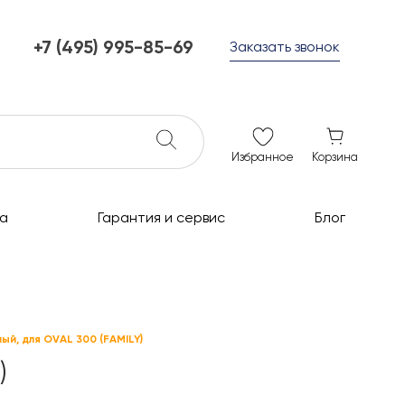
+7 (495) 995-85-69
Заказать звонок
+7 (495) 995-85-69
г. Мытищи, с 10 до 21
ежедневно с 10 до 21
info@c-grills.ru
Избранное
Корзина
а
Гарантия и сервис
Блог
ый, для OVAL 300 (FAMILY)
)