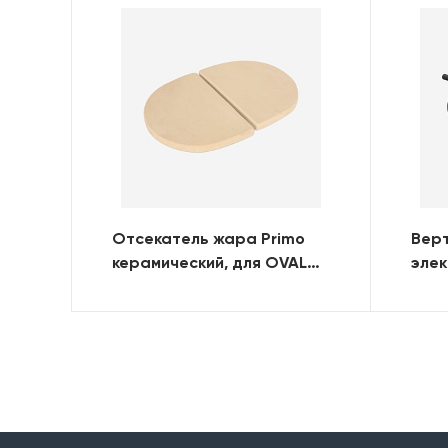
Отсекатель жара Primo
Верт
керамический, для OVAL
эле
300 (FAMILY)
грил