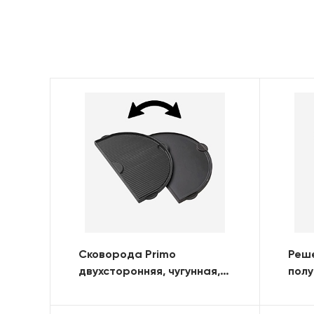
Сковорода Primo
Реше
двухсторонняя, чугунная,
полу
для OVAL 300 (FAMILY)
(FAM