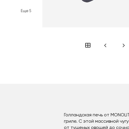
Еще
5
Голландская печь от MONOLIT
гриле. С этой массивной чу
от тушеных овощей до сочно