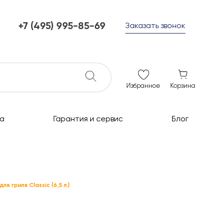
+7 (495) 995-85-69
Заказать звонок
+7 (495) 995-85-69
г. Мытищи, с 10 до 21
ежедневно с 10 до 21
info@c-grills.ru
Избранное
Корзина
а
Гарантия и сервис
Блог
я гриля Classic (6,5 л.)