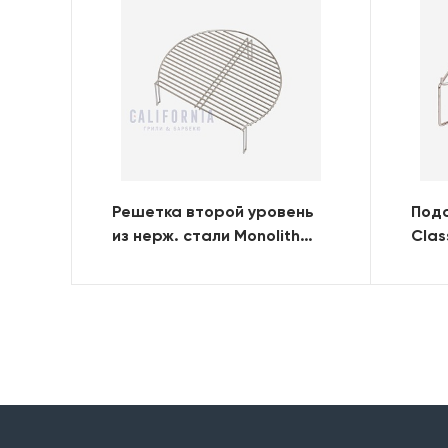
Решетка второй уровень
Подс
из нерж. стали Monolith
Clas
для гриля Classic
уве
реше