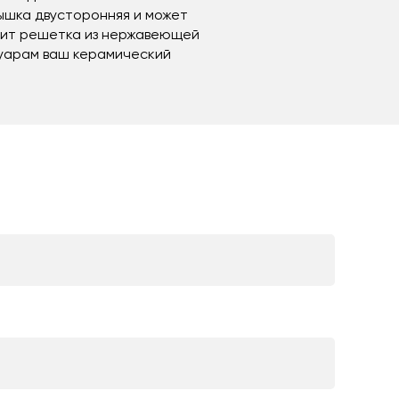
рышка двусторонняя и может
одит решетка из нержавеющей
суарам ваш керамический