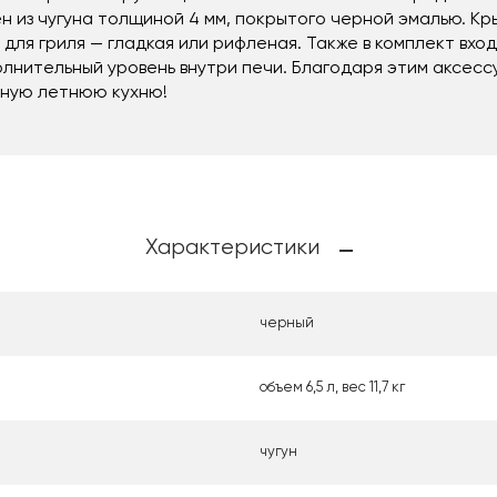
ен из чугуна толщиной 4 мм, покрытого черной эмалью. К
 для гриля — гладкая или рифленая. Также в комплект вх
олнительный уровень внутри печи. Благодаря этим аксес
льную летнюю кухню!
Характеристики
черный
объем 6,5 л, вес 11,7 кг
чугун