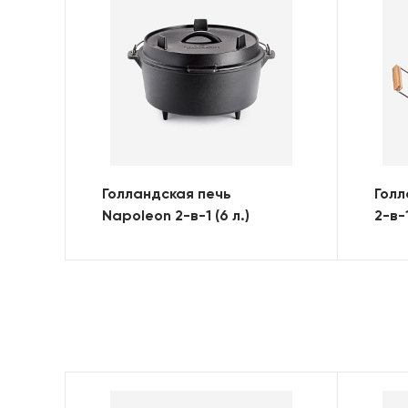
Голландская печь
Голл
Napoleon 2-в-1 (6 л.)
2-в-
л.)