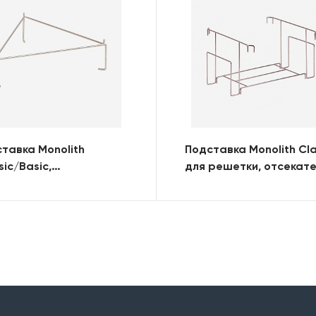
тавка Monolith
Подставка Monolith Cla
sic/Basic,
для решетки, отсекат
личивающая высоту
жара, камня для пиццы
тки над углями