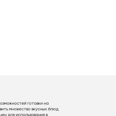
возможностей готовки на
вить множество вкусных блюд
ен для использования в