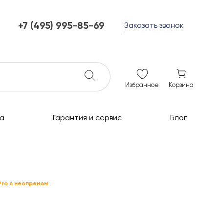
+7 (495) 995-85-69
Заказать звонок
+7 (495) 995-85-69
г. Мытищи, с 10 до 21
ежедневно с 10 до 21
info@c-grills.ru
Избранное
Корзина
а
Гарантия и сервис
Блог
Pro с неопреном