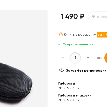
1 490 ₽
В избр
Купить в рассрочку
за
/ 
Скоро закончится!
-
+
шт.
Заказ без регистрации
Габариты
38 х 15 х 4 см
Габариты упаковки
38 х 15 х 4 см