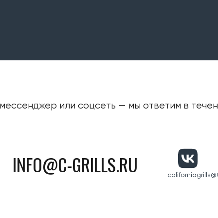
мессенджер или соцсеть — мы ответим в течени
INFO@C-GRILLS.RU
californiagrills
@C