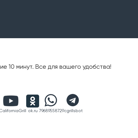
е 10 минут. Все для вашего удобства!
aliforniaGrill
ok.ru
79689558729
cgrillsbot