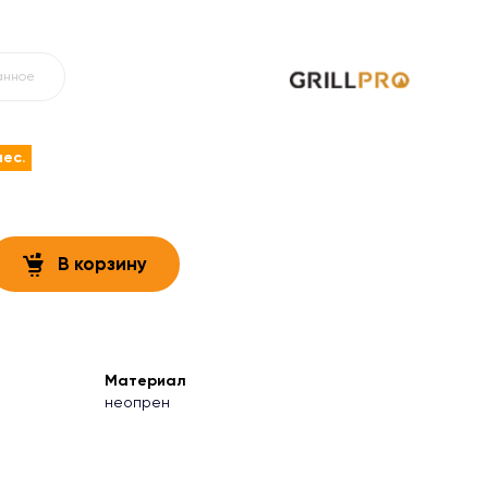
анное
мес.
В корзину
Материал
неопрен