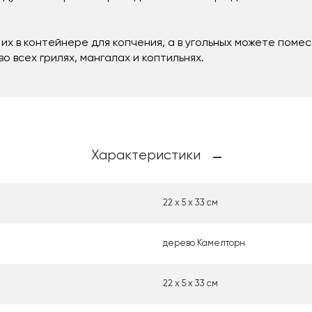
 их в контейнере для копчения, а в угольных можете помес
о всех грилях, мангалах и коптильнях.
Характеристики
22 х 5 х 33 см
дерево Камелторн
22 х 5 х 33 см