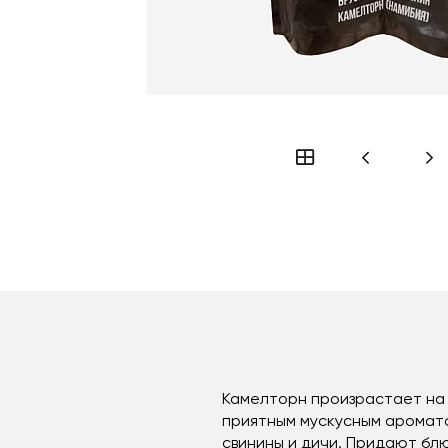
Камелторн произрастает на
приятным мускусным аромато
свинины и дичи. Придают блю