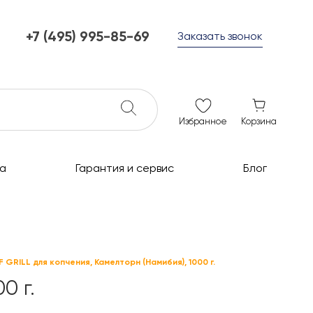
+7 (495) 995-85-69
Заказать звонок
+7 (495) 995-85-69
г. Мытищи, с 10 до 21
ежедневно с 10 до 21
info@c-grills.ru
Избранное
Корзина
а
Гарантия и сервис
Блог
 GRILL для копчения, Камелторн (Намибия), 1000 г.
0 г.