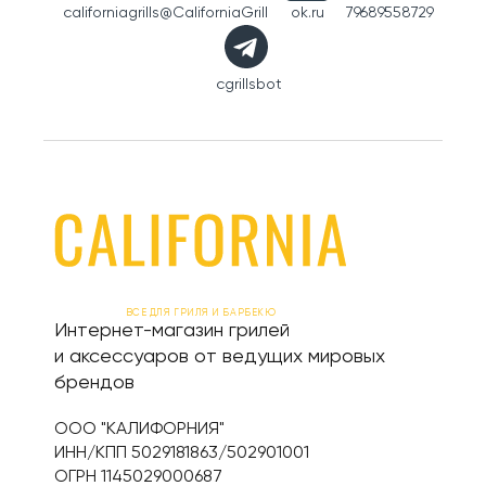
californiagrills
@CaliforniaGrill
ok.ru
79689558729
cgrillsbot
ВСЕ ДЛЯ ГРИЛЯ И БАРБЕКЮ
Интернет-магазин грилей
и аксессуаров от ведущих мировых
брендов
ООО "КАЛИФОРНИЯ"
ИНН/КПП 5029181863/502901001
ОГРН 1145029000687