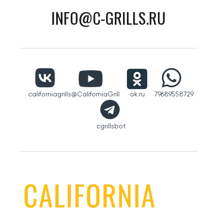
INFO@C-GRILLS.RU
californiagrills
@CaliforniaGrill
ok.ru
79689558729
cgrillsbot