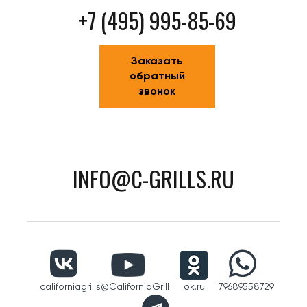
+7 (495) 995-85-69
Заказать
обратный
звонок
INFO@C-GRILLS.RU
californiagrills
@CaliforniaGrill
ok.ru
79689558729