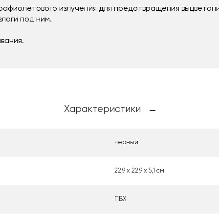
афиолетового излучения для предотвращения выцветани
лаги под ним.
вания.
Характеристики
черный
22,9 х 22,9 х 5,1 см
ПВХ