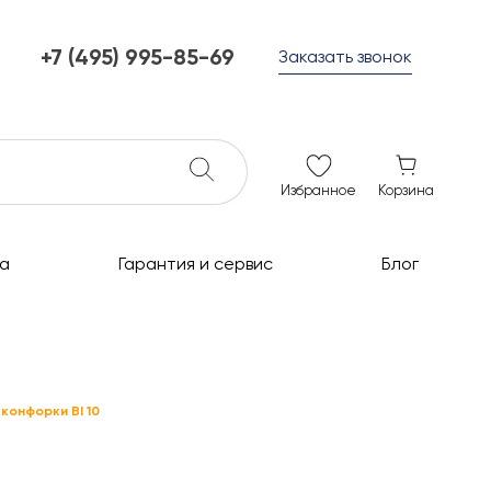
+7 (495) 995-85-69
Заказать звонок
+7 (495) 995-85-69
г. Мытищи, с 10 до 21
ежедневно с 10 до 21
info@c-grills.ru
Избранное
Корзина
а
Гарантия и сервис
Блог
конфорки BI 10