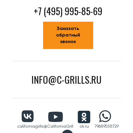
+7 (495) 995-85-69
Заказать
обратный
звонок
INFO@C-GRILLS.RU
californiagrills
@CaliforniaGrill
ok.ru
79689558729