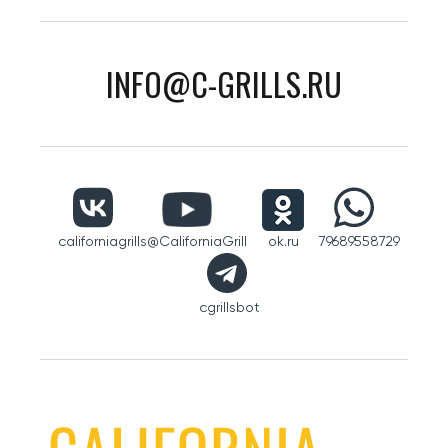
INFO@C-GRILLS.RU
californiagrills
@CaliforniaGrill
ok.ru
79689558729
cgrillsbot